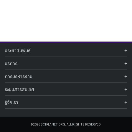
Search
Search
ประชาสัมพันธ์
for:
ข่าวประชาสัมพันธ์
บริการ
ข่าวกิจกรรม
ท้องฟ้าจำลอง
ภาพข่าวกิจกรรม
การบริหารงาน
นิทรรศการถาวร
ประกาศรับสมัครงาน
รายงานผลการดำเนินงาน
นิทรรศการเสมือนจริง
รางวัลแห่งความภาคภูมิใจ
ระบบสารสนเทศ
คำสั่งมอบหมายปฏิบัติหน้าที่
ศูนย์บริการวิทยาศาสตร์สุขภาพ
คำถามที่พบบ่อย
ฐานข้อมูลโครงการประกวดโครงงานวิทยาศาสตร์ สำหรับนักศึกษา กศน.
ข้อมูลสถิติเชิงให้บริการ
ศูนย์สร้างสรรค์เยาวชน
รู้จักเรา
รายงานผลการดำเนินงานของศูนย์วิทยาศาสตร์เพื่อการศึกษา
คู่มือการให้บริการ
กิจกรรมส่งเสริมการเรียนรู้และบริการการศึกษา
ข้อมูลทั่วไป
ระบบฐานข้อมูลรูปภาพ
แผนการจัดซื้อจัดจ้าง
บทความวิชาการ
โครงสร้างองค์กร
ระบบฐานข้อมูลครุภัณฑ์คอมพิวเตอร์
ประกาศจัดซื้อจัดจ้าง
ประวัติหน่วยงาน
©2026 SCIPLANET.ORG. ALL RIGHTS RESERVED.