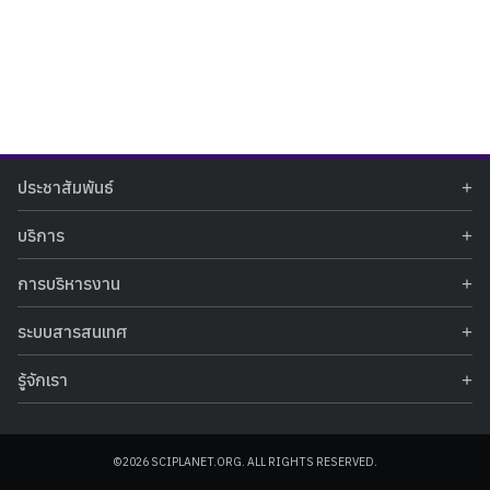
Search
Search
ประชาสัมพันธ์
for:
ข่าวประชาสัมพันธ์
บริการ
ข่าวกิจกรรม
ท้องฟ้าจำลอง
ภาพข่าวกิจกรรม
การบริหารงาน
นิทรรศการถาวร
ประกาศรับสมัครงาน
รายงานผลการดำเนินงาน
นิทรรศการเสมือนจริง
รางวัลแห่งความภาคภูมิใจ
ระบบสารสนเทศ
คำสั่งมอบหมายปฏิบัติหน้าที่
ศูนย์บริการวิทยาศาสตร์สุขภาพ
คำถามที่พบบ่อย
ฐานข้อมูลโครงการประกวดโครงงานวิทยาศาสตร์ สำหรับนักศึกษา กศน.
ข้อมูลสถิติเชิงให้บริการ
ศูนย์สร้างสรรค์เยาวชน
รู้จักเรา
รายงานผลการดำเนินงานของศูนย์วิทยาศาสตร์เพื่อการศึกษา
คู่มือการให้บริการ
กิจกรรมส่งเสริมการเรียนรู้และบริการการศึกษา
ข้อมูลทั่วไป
ระบบฐานข้อมูลรูปภาพ
แผนการจัดซื้อจัดจ้าง
บทความวิชาการ
โครงสร้างองค์กร
ระบบฐานข้อมูลครุภัณฑ์คอมพิวเตอร์
ประกาศจัดซื้อจัดจ้าง
ประวัติหน่วยงาน
©2026 SCIPLANET.ORG. ALL RIGHTS RESERVED.