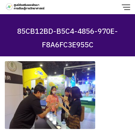
Skip
to
content
85CB12BD-B5C4-4856-970E-
F8A6FC3E955C