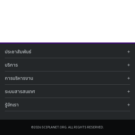
Search
Search
ประชาสัมพันธ์
for:
ข่าวประชาสัมพันธ์
บริการ
ข่าวกิจกรรม
ท้องฟ้าจำลอง
ภาพข่าวกิจกรรม
การบริหารงาน
นิทรรศการถาวร
ประกาศรับสมัครงาน
รายงานผลการดำเนินงาน
นิทรรศการเสมือนจริง
รางวัลแห่งความภาคภูมิใจ
ระบบสารสนเทศ
คำสั่งมอบหมายปฏิบัติหน้าที่
ศูนย์บริการวิทยาศาสตร์สุขภาพ
คำถามที่พบบ่อย
ฐานข้อมูลโครงการประกวดโครงงานวิทยาศาสตร์ สำหรับนักศึกษา กศน.
ข้อมูลสถิติเชิงให้บริการ
ศูนย์สร้างสรรค์เยาวชน
รู้จักเรา
รายงานผลการดำเนินงานของศูนย์วิทยาศาสตร์เพื่อการศึกษา
คู่มือการให้บริการ
กิจกรรมส่งเสริมการเรียนรู้และบริการการศึกษา
ข้อมูลทั่วไป
ระบบฐานข้อมูลรูปภาพ
แผนการจัดซื้อจัดจ้าง
บทความวิชาการ
โครงสร้างองค์กร
ระบบฐานข้อมูลครุภัณฑ์คอมพิวเตอร์
ประกาศจัดซื้อจัดจ้าง
ประวัติหน่วยงาน
©2026 SCIPLANET.ORG. ALL RIGHTS RESERVED.