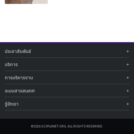
Search
Search
ประชาสัมพันธ์
for:
ข่าวประชาสัมพันธ์
บริการ
ข่าวกิจกรรม
ท้องฟ้าจำลอง
ภาพข่าวกิจกรรม
การบริหารงาน
นิทรรศการถาวร
ประกาศรับสมัครงาน
รายงานผลการดำเนินงาน
นิทรรศการเสมือนจริง
รางวัลแห่งความภาคภูมิใจ
ระบบสารสนเทศ
คำสั่งมอบหมายปฏิบัติหน้าที่
ศูนย์บริการวิทยาศาสตร์สุขภาพ
คำถามที่พบบ่อย
ฐานข้อมูลโครงการประกวดโครงงานวิทยาศาสตร์ สำหรับนักศึกษา กศน.
ข้อมูลสถิติเชิงให้บริการ
ศูนย์สร้างสรรค์เยาวชน
รู้จักเรา
รายงานผลการดำเนินงานของศูนย์วิทยาศาสตร์เพื่อการศึกษา
คู่มือการให้บริการ
กิจกรรมส่งเสริมการเรียนรู้และบริการการศึกษา
ข้อมูลทั่วไป
ระบบฐานข้อมูลรูปภาพ
แผนการจัดซื้อจัดจ้าง
บทความวิชาการ
โครงสร้างองค์กร
ระบบฐานข้อมูลครุภัณฑ์คอมพิวเตอร์
ประกาศจัดซื้อจัดจ้าง
ประวัติหน่วยงาน
©2026 SCIPLANET.ORG. ALL RIGHTS RESERVED.