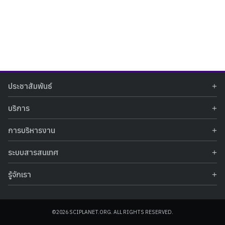
Search
Search
ประชาสัมพันธ์
for:
ข่าวประชาสัมพันธ์
บริการ
ข่าวกิจกรรม
ท้องฟ้าจำลอง
ภาพข่าวกิจกรรม
การบริหารงาน
นิทรรศการถาวร
ประกาศรับสมัครงาน
รายงานผลการดำเนินงาน
นิทรรศการเสมือนจริง
รางวัลแห่งความภาคภูมิใจ
ระบบสารสนเทศ
คำสั่งมอบหมายปฏิบัติหน้าที่
ศูนย์บริการวิทยาศาสตร์สุขภาพ
คำถามที่พบบ่อย
ฐานข้อมูลโครงการประกวดโครงงานวิทยาศาสตร์ สำหรับนักศึกษา กศน.
ข้อมูลสถิติเชิงให้บริการ
ศูนย์สร้างสรรค์เยาวชน
รู้จักเรา
รายงานผลการดำเนินงานของศูนย์วิทยาศาสตร์เพื่อการศึกษา
คู่มือการให้บริการ
กิจกรรมส่งเสริมการเรียนรู้และบริการการศึกษา
ข้อมูลทั่วไป
ระบบฐานข้อมูลรูปภาพ
แผนการจัดซื้อจัดจ้าง
บทความวิชาการ
โครงสร้างองค์กร
ระบบฐานข้อมูลครุภัณฑ์คอมพิวเตอร์
ประกาศจัดซื้อจัดจ้าง
ประวัติหน่วยงาน
©2026 SCIPLANET.ORG. ALL RIGHTS RESERVED.