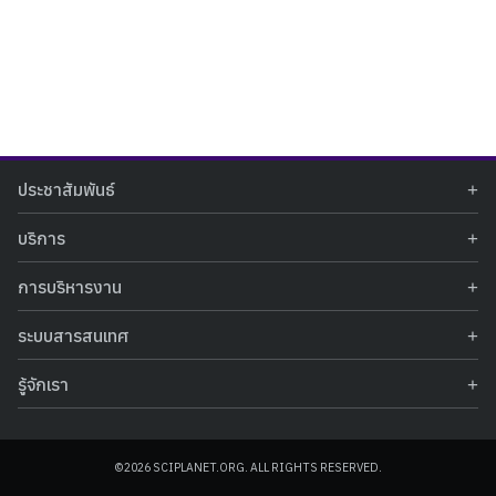
Search
Search
ประชาสัมพันธ์
for:
ข่าวประชาสัมพันธ์
บริการ
ข่าวกิจกรรม
ท้องฟ้าจำลอง
ภาพข่าวกิจกรรม
การบริหารงาน
นิทรรศการถาวร
ประกาศรับสมัครงาน
รายงานผลการดำเนินงาน
นิทรรศการเสมือนจริง
รางวัลแห่งความภาคภูมิใจ
ระบบสารสนเทศ
คำสั่งมอบหมายปฏิบัติหน้าที่
ศูนย์บริการวิทยาศาสตร์สุขภาพ
คำถามที่พบบ่อย
ฐานข้อมูลโครงการประกวดโครงงานวิทยาศาสตร์ สำหรับนักศึกษา กศน.
ข้อมูลสถิติเชิงให้บริการ
ศูนย์สร้างสรรค์เยาวชน
รู้จักเรา
รายงานผลการดำเนินงานของศูนย์วิทยาศาสตร์เพื่อการศึกษา
คู่มือการให้บริการ
กิจกรรมส่งเสริมการเรียนรู้และบริการการศึกษา
ข้อมูลทั่วไป
ระบบฐานข้อมูลรูปภาพ
แผนการจัดซื้อจัดจ้าง
บทความวิชาการ
โครงสร้างองค์กร
ระบบฐานข้อมูลครุภัณฑ์คอมพิวเตอร์
ประกาศจัดซื้อจัดจ้าง
ประวัติหน่วยงาน
©2026 SCIPLANET.ORG. ALL RIGHTS RESERVED.