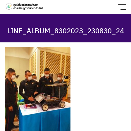
Skip
to
content
LINE_ALBUM_8302023_230830_24