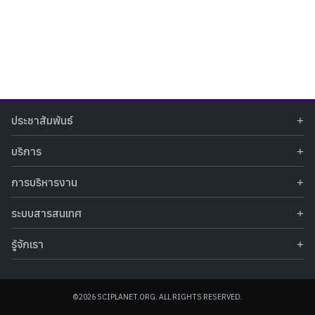
Search
Search
ประชาสัมพันธ์
for:
ข่าวประชาสัมพันธ์
บริการ
ข่าวกิจกรรม
ท้องฟ้าจำลอง
ภาพข่าวกิจกรรม
การบริหารงาน
นิทรรศการถาวร
ประกาศรับสมัครงาน
รายงานผลการดำเนินงาน
นิทรรศการเสมือนจริง
รางวัลแห่งความภาคภูมิใจ
ระบบสารสนเทศ
คำสั่งมอบหมายปฏิบัติหน้าที่
ศูนย์บริการวิทยาศาสตร์สุขภาพ
คำถามที่พบบ่อย
ฐานข้อมูลโครงการประกวดโครงงานวิทยาศาสตร์ สำหรับนักศึกษา กศน.
ข้อมูลสถิติเชิงให้บริการ
ศูนย์สร้างสรรค์เยาวชน
รู้จักเรา
รายงานผลการดำเนินงานของศูนย์วิทยาศาสตร์เพื่อการศึกษา
คู่มือการให้บริการ
กิจกรรมส่งเสริมการเรียนรู้และบริการการศึกษา
ข้อมูลทั่วไป
ระบบฐานข้อมูลรูปภาพ
แผนการจัดซื้อจัดจ้าง
บทความวิชาการ
โครงสร้างองค์กร
ระบบฐานข้อมูลครุภัณฑ์คอมพิวเตอร์
ประกาศจัดซื้อจัดจ้าง
ประวัติหน่วยงาน
©2026 SCIPLANET.ORG. ALL RIGHTS RESERVED.