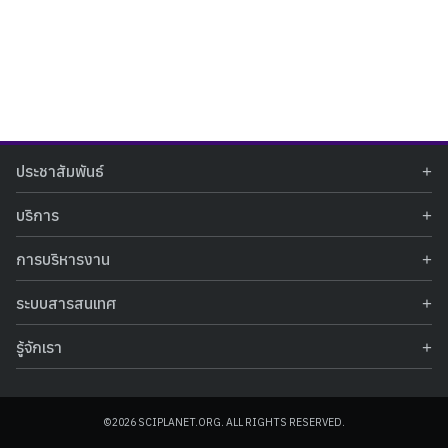
Search
Search
ประชาสัมพันธ์
for:
ข่าวประชาสัมพันธ์
บริการ
ข่าวกิจกรรม
ท้องฟ้าจำลอง
ภาพข่าวกิจกรรม
การบริหารงาน
นิทรรศการถาวร
ประกาศรับสมัครงาน
รายงานผลการดำเนินงาน
นิทรรศการเสมือนจริง
รางวัลแห่งความภาคภูมิใจ
ระบบสารสนเทศ
คำสั่งมอบหมายปฏิบัติหน้าที่
ศูนย์บริการวิทยาศาสตร์สุขภาพ
คำถามที่พบบ่อย
ฐานข้อมูลโครงการประกวดโครงงานวิทยาศาสตร์ สำหรับนักศึกษา กศน.
ข้อมูลสถิติเชิงให้บริการ
ศูนย์สร้างสรรค์เยาวชน
รู้จักเรา
รายงานผลการดำเนินงานของศูนย์วิทยาศาสตร์เพื่อการศึกษา
คู่มือการให้บริการ
กิจกรรมส่งเสริมการเรียนรู้และบริการการศึกษา
ข้อมูลทั่วไป
ระบบฐานข้อมูลรูปภาพ
แผนการจัดซื้อจัดจ้าง
บทความวิชาการ
โครงสร้างองค์กร
ระบบฐานข้อมูลครุภัณฑ์คอมพิวเตอร์
ประกาศจัดซื้อจัดจ้าง
ประวัติหน่วยงาน
©2026 SCIPLANET.ORG. ALL RIGHTS RESERVED.