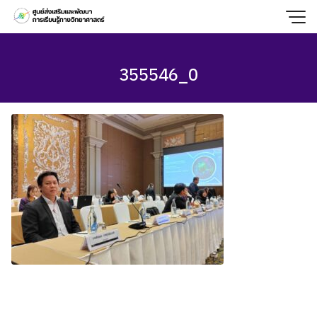
Skip
to
content
355546_0