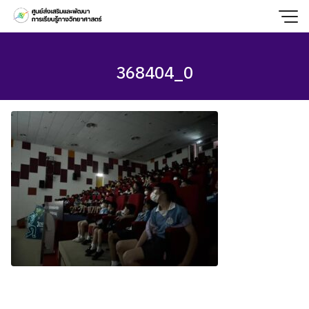
Skip
to
content
368404_0