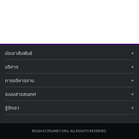
Search
Search
ประชาสัมพันธ์
for:
ข่าวประชาสัมพันธ์
บริการ
ข่าวกิจกรรม
ท้องฟ้าจำลอง
ภาพข่าวกิจกรรม
การบริหารงาน
นิทรรศการถาวร
ประกาศรับสมัครงาน
รายงานผลการดำเนินงาน
นิทรรศการเสมือนจริง
รางวัลแห่งความภาคภูมิใจ
ระบบสารสนเทศ
คำสั่งมอบหมายปฏิบัติหน้าที่
ศูนย์บริการวิทยาศาสตร์สุขภาพ
คำถามที่พบบ่อย
ฐานข้อมูลโครงการประกวดโครงงานวิทยาศาสตร์ สำหรับนักศึกษา กศน.
ข้อมูลสถิติเชิงให้บริการ
ศูนย์สร้างสรรค์เยาวชน
รู้จักเรา
รายงานผลการดำเนินงานของศูนย์วิทยาศาสตร์เพื่อการศึกษา
คู่มือการให้บริการ
กิจกรรมส่งเสริมการเรียนรู้และบริการการศึกษา
ข้อมูลทั่วไป
ระบบฐานข้อมูลรูปภาพ
แผนการจัดซื้อจัดจ้าง
บทความวิชาการ
โครงสร้างองค์กร
ระบบฐานข้อมูลครุภัณฑ์คอมพิวเตอร์
ประกาศจัดซื้อจัดจ้าง
ประวัติหน่วยงาน
©2026 SCIPLANET.ORG. ALL RIGHTS RESERVED.