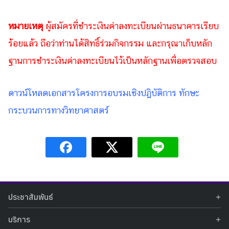
หมายเหตุ
ผู้สมัครที่ชำระเงินค่
าลงทะเบียนผ่านธนาคารเรียบ
ร้อยแ
ล้ว ถือว่าท่านได้สิทธิ์ร่วมกิจกรรม และกรุณาเก็บหลัก
ฐานการชำระเงิน
ค่าลงทะเบียนไว้เป็นหลักฐานเพื่
อตรวจสอบ
ดาวน์โหลดเอกสารโครงการอบรมเชิงปฏิบัติการ ทักษะ
กระบวนการทางวิทยาศาสตร์
ประชาสัมพันธ์
ข่าวประชาสัมพันธ์
บริการ
ข่าวกิจกรรม