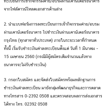
ทะเบียนการเข้า
กิจกรรมค่าย
/อบรมผ่านเคาน์เตอร์
ธนาคาร
จากไฟล์ดาวน์โหลดเอกสารด้
านล่าง
Search
Search
for:
2. นำ
แบบฟอร์มการลงทะเบียนการเข้ากิ
จกรรมค่าย
/อบรม
ผ่านเคาน์เตอร์
ธนาคาร
ไปชำระเงินผ่านเคาน์
เตอร์ธนาคาร
กรุงไทย (ทุกสาขาทั่วประเทศ) ภายในระยะเวลาที่กำหนด
ทั้งนี้ เริ่มรับชำระเงินค่าลงท
ะเบียนตั้งแต่ วันที่ 1 มีนาคม –
15 เมษายน 2560 (กรณีมีผู้สมัครเต็
มจำนวนแล้วทาง
ธนาคารจะไม่รับชำร
ะเงิน)
3. กรอกใบสมัคร และ
จัดส่งใบสมั
ครพร้อมหลักฐานการ
ชำระเงินค่าลง
ทะเบียน มายังกลุ่มพัฒนาธุรกิจแ
ละการตลาด
ทางโทรสาร 0-2392 0508 และตรวจสอบผลการส่งเอกสาร
ได้ทาง โทร. 02392 0508