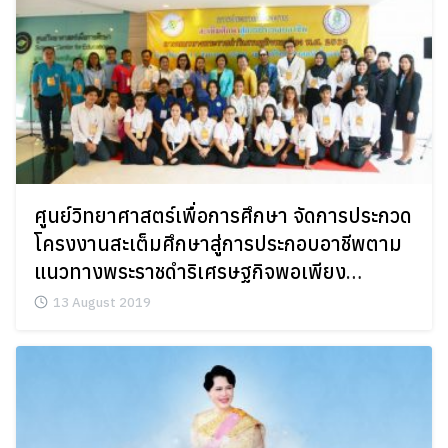
ศูนย์วิทยาศาสตร์เพื่อการศึกษา จัดการประกวด
โครงงานสะเต็มศึกษาสู่การประกอบอาชีพตาม
แนวทางพระราชดำริเศรษฐกิจพอเพียง
พ.ศ.2562
13 August 2019