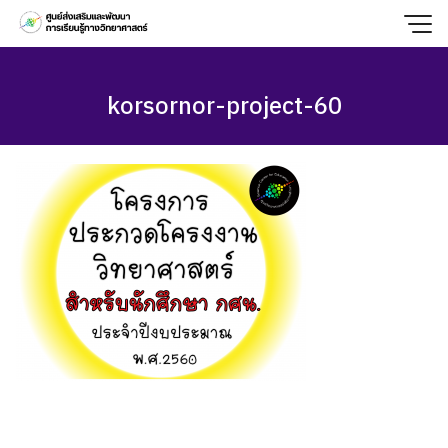
Skip
to
content
korsornor-project-60