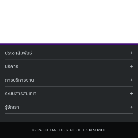
Search
Search
ประชาสัมพันธ์
for:
ข่าวประชาสัมพันธ์
บริการ
ข่าวกิจกรรม
ท้องฟ้าจำลอง
ภาพข่าวกิจกรรม
การบริหารงาน
นิทรรศการถาวร
ประกาศรับสมัครงาน
รายงานผลการดำเนินงาน
นิทรรศการเสมือนจริง
รางวัลแห่งความภาคภูมิใจ
ระบบสารสนเทศ
คำสั่งมอบหมายปฏิบัติหน้าที่
ศูนย์บริการวิทยาศาสตร์สุขภาพ
คำถามที่พบบ่อย
ฐานข้อมูลโครงการประกวดโครงงานวิทยาศาสตร์ สำหรับนักศึกษา กศน.
ข้อมูลสถิติเชิงให้บริการ
ศูนย์สร้างสรรค์เยาวชน
รู้จักเรา
รายงานผลการดำเนินงานของศูนย์วิทยาศาสตร์เพื่อการศึกษา
คู่มือการให้บริการ
กิจกรรมส่งเสริมการเรียนรู้และบริการการศึกษา
ข้อมูลทั่วไป
ระบบฐานข้อมูลรูปภาพ
แผนการจัดซื้อจัดจ้าง
บทความวิชาการ
โครงสร้างองค์กร
ระบบฐานข้อมูลครุภัณฑ์คอมพิวเตอร์
ประกาศจัดซื้อจัดจ้าง
ประวัติหน่วยงาน
©2026 SCIPLANET.ORG. ALL RIGHTS RESERVED.