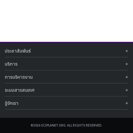
Search
Search
ประชาสัมพันธ์
for:
ข่าวประชาสัมพันธ์
บริการ
ข่าวกิจกรรม
ท้องฟ้าจำลอง
ภาพข่าวกิจกรรม
การบริหารงาน
นิทรรศการถาวร
ประกาศรับสมัครงาน
รายงานผลการดำเนินงาน
นิทรรศการเสมือนจริง
รางวัลแห่งความภาคภูมิใจ
ระบบสารสนเทศ
คำสั่งมอบหมายปฏิบัติหน้าที่
ศูนย์บริการวิทยาศาสตร์สุขภาพ
คำถามที่พบบ่อย
ฐานข้อมูลโครงการประกวดโครงงานวิทยาศาสตร์ สำหรับนักศึกษา กศน.
ข้อมูลสถิติเชิงให้บริการ
ศูนย์สร้างสรรค์เยาวชน
รู้จักเรา
รายงานผลการดำเนินงานของศูนย์วิทยาศาสตร์เพื่อการศึกษา
คู่มือการให้บริการ
กิจกรรมส่งเสริมการเรียนรู้และบริการการศึกษา
ข้อมูลทั่วไป
ระบบฐานข้อมูลรูปภาพ
แผนการจัดซื้อจัดจ้าง
บทความวิชาการ
โครงสร้างองค์กร
ระบบฐานข้อมูลครุภัณฑ์คอมพิวเตอร์
ประกาศจัดซื้อจัดจ้าง
ประวัติหน่วยงาน
©2026 SCIPLANET.ORG. ALL RIGHTS RESERVED.