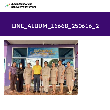
Skip
to
content
LINE_ALBUM_16668_250616_2