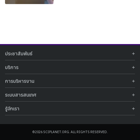
Search
Search
ประชาสัมพันธ์
for:
ข่าวประชาสัมพันธ์
บริการ
ข่าวกิจกรรม
ท้องฟ้าจำลอง
ภาพข่าวกิจกรรม
การบริหารงาน
นิทรรศการถาวร
ประกาศรับสมัครงาน
รายงานผลการดำเนินงาน
นิทรรศการเสมือนจริง
รางวัลแห่งความภาคภูมิใจ
ระบบสารสนเทศ
คำสั่งมอบหมายปฏิบัติหน้าที่
ศูนย์บริการวิทยาศาสตร์สุขภาพ
คำถามที่พบบ่อย
ฐานข้อมูลโครงการประกวดโครงงานวิทยาศาสตร์ สำหรับนักศึกษา กศน.
ข้อมูลสถิติเชิงให้บริการ
ศูนย์สร้างสรรค์เยาวชน
รู้จักเรา
รายงานผลการดำเนินงานของศูนย์วิทยาศาสตร์เพื่อการศึกษา
คู่มือการให้บริการ
กิจกรรมส่งเสริมการเรียนรู้และบริการการศึกษา
ข้อมูลทั่วไป
ระบบฐานข้อมูลรูปภาพ
แผนการจัดซื้อจัดจ้าง
บทความวิชาการ
โครงสร้างองค์กร
ระบบฐานข้อมูลครุภัณฑ์คอมพิวเตอร์
ประกาศจัดซื้อจัดจ้าง
ประวัติหน่วยงาน
©2026 SCIPLANET.ORG. ALL RIGHTS RESERVED.