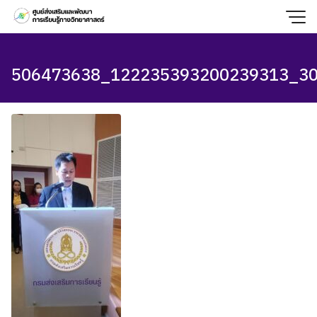
Skip
to
content
506473638_122235393200239313_3