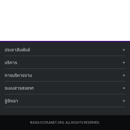
Search
Search
ประชาสัมพันธ์
for:
ข่าวประชาสัมพันธ์
บริการ
ข่าวกิจกรรม
ท้องฟ้าจำลอง
ภาพข่าวกิจกรรม
การบริหารงาน
นิทรรศการถาวร
ประกาศรับสมัครงาน
รายงานผลการดำเนินงาน
นิทรรศการเสมือนจริง
รางวัลแห่งความภาคภูมิใจ
ระบบสารสนเทศ
คำสั่งมอบหมายปฏิบัติหน้าที่
ศูนย์บริการวิทยาศาสตร์สุขภาพ
คำถามที่พบบ่อย
ฐานข้อมูลโครงการประกวดโครงงานวิทยาศาสตร์ สำหรับนักศึกษา กศน.
ข้อมูลสถิติเชิงให้บริการ
ศูนย์สร้างสรรค์เยาวชน
รู้จักเรา
รายงานผลการดำเนินงานของศูนย์วิทยาศาสตร์เพื่อการศึกษา
คู่มือการให้บริการ
กิจกรรมส่งเสริมการเรียนรู้และบริการการศึกษา
ข้อมูลทั่วไป
ระบบฐานข้อมูลรูปภาพ
แผนการจัดซื้อจัดจ้าง
บทความวิชาการ
โครงสร้างองค์กร
ระบบฐานข้อมูลครุภัณฑ์คอมพิวเตอร์
ประกาศจัดซื้อจัดจ้าง
ประวัติหน่วยงาน
©2026 SCIPLANET.ORG. ALL RIGHTS RESERVED.