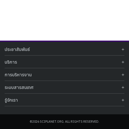
Search
Search
ประชาสัมพันธ์
for:
ข่าวประชาสัมพันธ์
บริการ
ข่าวกิจกรรม
ท้องฟ้าจำลอง
ภาพข่าวกิจกรรม
การบริหารงาน
นิทรรศการถาวร
ประกาศรับสมัครงาน
รายงานผลการดำเนินงาน
นิทรรศการเสมือนจริง
รางวัลแห่งความภาคภูมิใจ
ระบบสารสนเทศ
คำสั่งมอบหมายปฏิบัติหน้าที่
ศูนย์บริการวิทยาศาสตร์สุขภาพ
คำถามที่พบบ่อย
ฐานข้อมูลโครงการประกวดโครงงานวิทยาศาสตร์ สำหรับนักศึกษา กศน.
ข้อมูลสถิติเชิงให้บริการ
ศูนย์สร้างสรรค์เยาวชน
รู้จักเรา
รายงานผลการดำเนินงานของศูนย์วิทยาศาสตร์เพื่อการศึกษา
คู่มือการให้บริการ
กิจกรรมส่งเสริมการเรียนรู้และบริการการศึกษา
ข้อมูลทั่วไป
ระบบฐานข้อมูลรูปภาพ
แผนการจัดซื้อจัดจ้าง
บทความวิชาการ
โครงสร้างองค์กร
ระบบฐานข้อมูลครุภัณฑ์คอมพิวเตอร์
ประกาศจัดซื้อจัดจ้าง
ประวัติหน่วยงาน
©2026 SCIPLANET.ORG. ALL RIGHTS RESERVED.