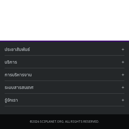
Search
Search
ประชาสัมพันธ์
for:
ข่าวประชาสัมพันธ์
บริการ
ข่าวกิจกรรม
ท้องฟ้าจำลอง
ภาพข่าวกิจกรรม
การบริหารงาน
นิทรรศการถาวร
ประกาศรับสมัครงาน
รายงานผลการดำเนินงาน
นิทรรศการเสมือนจริง
รางวัลแห่งความภาคภูมิใจ
ระบบสารสนเทศ
คำสั่งมอบหมายปฏิบัติหน้าที่
ศูนย์บริการวิทยาศาสตร์สุขภาพ
คำถามที่พบบ่อย
ฐานข้อมูลโครงการประกวดโครงงานวิทยาศาสตร์ สำหรับนักศึกษา กศน.
ข้อมูลสถิติเชิงให้บริการ
ศูนย์สร้างสรรค์เยาวชน
รู้จักเรา
รายงานผลการดำเนินงานของศูนย์วิทยาศาสตร์เพื่อการศึกษา
คู่มือการให้บริการ
กิจกรรมส่งเสริมการเรียนรู้และบริการการศึกษา
ข้อมูลทั่วไป
ระบบฐานข้อมูลรูปภาพ
แผนการจัดซื้อจัดจ้าง
บทความวิชาการ
โครงสร้างองค์กร
ระบบฐานข้อมูลครุภัณฑ์คอมพิวเตอร์
ประกาศจัดซื้อจัดจ้าง
ประวัติหน่วยงาน
©2026 SCIPLANET.ORG. ALL RIGHTS RESERVED.