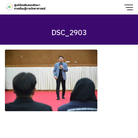
Skip
to
content
DSC_2903