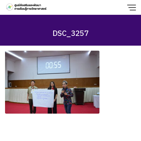
Skip
to
content
DSC_3257