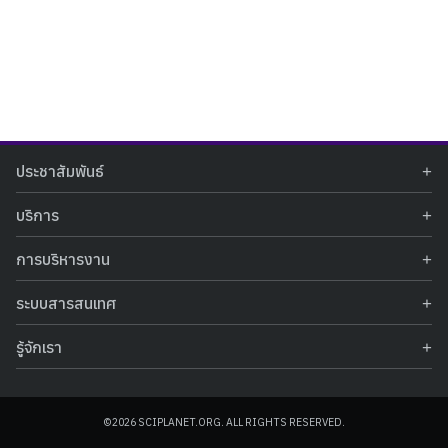
Search
Search
ประชาสัมพันธ์
for:
ข่าวประชาสัมพันธ์
บริการ
ข่าวกิจกรรม
ท้องฟ้าจำลอง
ภาพข่าวกิจกรรม
การบริหารงาน
นิทรรศการถาวร
ประกาศรับสมัครงาน
รายงานผลการดำเนินงาน
นิทรรศการเสมือนจริง
รางวัลแห่งความภาคภูมิใจ
ระบบสารสนเทศ
คำสั่งมอบหมายปฏิบัติหน้าที่
ศูนย์บริการวิทยาศาสตร์สุขภาพ
คำถามที่พบบ่อย
ฐานข้อมูลโครงการประกวดโครงงานวิทยาศาสตร์ สำหรับนักศึกษา กศน.
ข้อมูลสถิติเชิงให้บริการ
ศูนย์สร้างสรรค์เยาวชน
รู้จักเรา
รายงานผลการดำเนินงานของศูนย์วิทยาศาสตร์เพื่อการศึกษา
คู่มือการให้บริการ
กิจกรรมส่งเสริมการเรียนรู้และบริการการศึกษา
ข้อมูลทั่วไป
ระบบฐานข้อมูลรูปภาพ
แผนการจัดซื้อจัดจ้าง
บทความวิชาการ
โครงสร้างองค์กร
ระบบฐานข้อมูลครุภัณฑ์คอมพิวเตอร์
ประกาศจัดซื้อจัดจ้าง
ประวัติหน่วยงาน
©2026 SCIPLANET.ORG. ALL RIGHTS RESERVED.