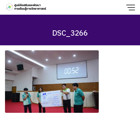
Skip
to
content
DSC_3266