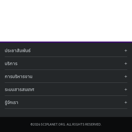
Search
Search
ประชาสัมพันธ์
for:
ข่าวประชาสัมพันธ์
บริการ
ข่าวกิจกรรม
ท้องฟ้าจำลอง
ภาพข่าวกิจกรรม
การบริหารงาน
นิทรรศการถาวร
ประกาศรับสมัครงาน
รายงานผลการดำเนินงาน
นิทรรศการเสมือนจริง
รางวัลแห่งความภาคภูมิใจ
ระบบสารสนเทศ
คำสั่งมอบหมายปฏิบัติหน้าที่
ศูนย์บริการวิทยาศาสตร์สุขภาพ
คำถามที่พบบ่อย
ฐานข้อมูลโครงการประกวดโครงงานวิทยาศาสตร์ สำหรับนักศึกษา กศน.
ข้อมูลสถิติเชิงให้บริการ
ศูนย์สร้างสรรค์เยาวชน
รู้จักเรา
รายงานผลการดำเนินงานของศูนย์วิทยาศาสตร์เพื่อการศึกษา
คู่มือการให้บริการ
กิจกรรมส่งเสริมการเรียนรู้และบริการการศึกษา
ข้อมูลทั่วไป
ระบบฐานข้อมูลรูปภาพ
แผนการจัดซื้อจัดจ้าง
บทความวิชาการ
โครงสร้างองค์กร
ระบบฐานข้อมูลครุภัณฑ์คอมพิวเตอร์
ประกาศจัดซื้อจัดจ้าง
ประวัติหน่วยงาน
©2026 SCIPLANET.ORG. ALL RIGHTS RESERVED.