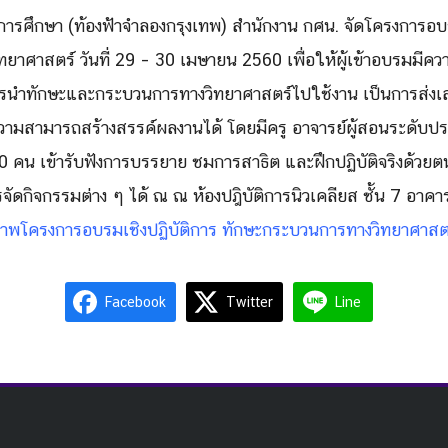
การศึกษา (ท้องฟ้าจำลองกรุงเทพ) สำนักงาน กศน. จัดโครงการอบรม
ยาศาสตร์ วั
นที่ 29 – 30 เมษายน 2560 เพื่อให้ผู้เข้าอบรมมี
ควา
รนำทักษะแล
ะกระบวนการทางวิทยาศาสตร์ไปใช้
งาน เป็นการส่งเส
วามสามารถสร้
างสรรค์ผลงานได้ โดยมีครู อาจารย์ผู้สอนระดับป
 คน เข้ารับฟังการบรรยาย ชมการสาธิต และฝึกปฏิบัติจริงด้
วยตน
จัดกิจกรรมต่าง ๆ ได้ ณ ณ ห้องปฎิบัติการนิวเคลียส ชั้น 7 อา
าพโครงการอบรมเชิงปฏิบัติ
การ ทักษะกระบวนการทางวิ
ทยาศาสต
Facebook
Twitter
Line