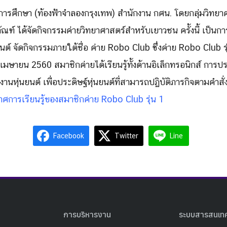
การศึกษา (ท้องฟ้าจำลองกรุงเทพ) สำนักงาน กศน. โดยกลุ่มวิทยา
ัณฑ์ ได้จัดกิจกรรมค่ายวิทยาศาสตร์
สำหรับเยาวชน ครั้งนี้ เป็นกา
์ จัดกิจกรรมภายใต้ชื่อ ค่าย Robo Club ซึ่งค่าย Robo Club รุ่น 
 เมษายน 2560 สมาชิกค่ายได้เรียนรู้ทั้งด้
านอิเล็กทรอนิกส์ การปร
านหุ่
นยนต์ เพื่อประดิษฐ์หุ่นยนต์ที่
สามารถปฏิบัติภารกิจตามคำสั่
ศการเรียนรู้ของสมาชิ
กค่าย Robo Club รุ่น 1
Facebook
Twitter
Line
การบริหารงาน
ระบบสารสนเท