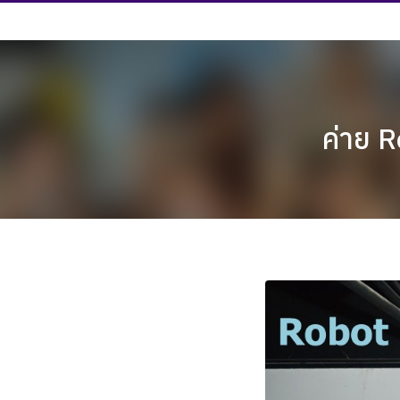
Skip
to
content
ค่าย R