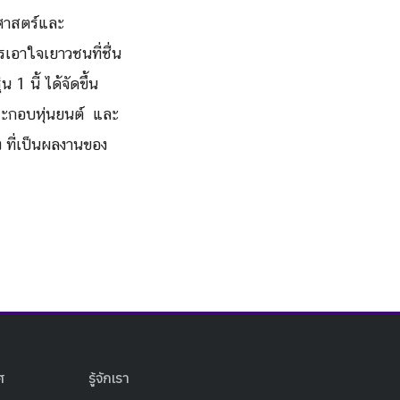
ศาสตร์
และ
รเอาใจเยาวชนที่ชื่
น
1 นี้ ได้จัดขึ้น
ะกอบหุ่
นยนต์ และ
ง
ที่เป็นผลงานของ
ศ
รู้จักเรา