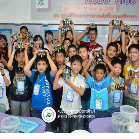
Search
Search
for: