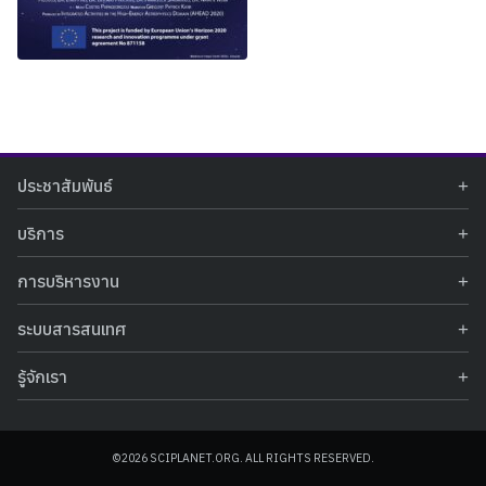
Search
Search
ประชาสัมพันธ์
for:
ข่าวประชาสัมพันธ์
บริการ
ข่าวกิจกรรม
ท้องฟ้าจำลอง
ภาพข่าวกิจกรรม
การบริหารงาน
นิทรรศการถาวร
ประกาศรับสมัครงาน
รายงานผลการดำเนินงาน
นิทรรศการเสมือนจริง
รางวัลแห่งความภาคภูมิใจ
ระบบสารสนเทศ
คำสั่งมอบหมายปฏิบัติหน้าที่
ศูนย์บริการวิทยาศาสตร์สุขภาพ
คำถามที่พบบ่อย
ฐานข้อมูลโครงการประกวดโครงงานวิทยาศาสตร์ สำหรับนักศึกษา กศน.
ข้อมูลสถิติเชิงให้บริการ
ศูนย์สร้างสรรค์เยาวชน
รู้จักเรา
รายงานผลการดำเนินงานของศูนย์วิทยาศาสตร์เพื่อการศึกษา
คู่มือการให้บริการ
กิจกรรมส่งเสริมการเรียนรู้และบริการการศึกษา
ข้อมูลทั่วไป
ระบบฐานข้อมูลรูปภาพ
แผนการจัดซื้อจัดจ้าง
บทความวิชาการ
โครงสร้างองค์กร
ระบบฐานข้อมูลครุภัณฑ์คอมพิวเตอร์
ประกาศจัดซื้อจัดจ้าง
ประวัติหน่วยงาน
©2026 SCIPLANET.ORG. ALL RIGHTS RESERVED.