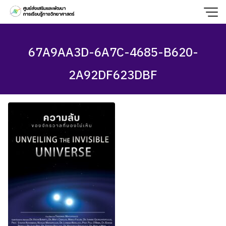
Skip
to
content
67A9AA3D-6A7C-4685-B620-
2A92DF623DBF