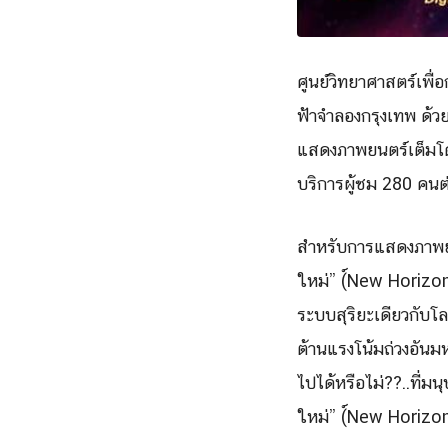
ศูนย์วิทยาศาสตร์เพื่
อ
ฟ้าจำลองกรุงเทพ ด้ว
แสดงภาพยนตร์เต็
มโ
บริการผู้ชม 280 คน
สำหรับการแสดงภาพยน
ใหม่” (์New Horizo
ระบบสุริยะเดียวกับโล
ต้านแรงโน้มถ่วงอั
นมห
ไปได้หรื
อไม่??..ที่มนุ
ใหม่” (์New Horizon