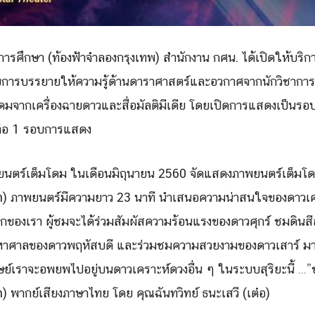
การศึกษา (ท้องฟ้าจำลองกรุงเทพ) สำนักงาน กศน. ได้เปิดให้บริ
ยการบรรยายให้ความรู้ด้านดาร
าศาสตร์และอวกาศจากนักวิชาการ
ดมจากเครื่องฉายดาวและสื่อมั
ลติมีเดีย โดยเปิดการแสดงเป็นรอบ 
ต่อ 1 รอบการแสดง
ตร์เต็มโดม ในเดือนมิถุนายน 2560 จัดแสดงภาพยนตร์เต็มโดม
n) ภาพยนตร์มีความยาว 23 นาที นำเสนอความน่
าสนใจของดาวเคร
กของเรา ผู้ชมจะได้ร่วมสัมผัสความร้
อนแรงของดาวศุกร์ ชมดินสี
าศาลของดาวพฤหัสบดี และร่วมชมความสวยงามของดาวเสาร์
มา
ษย์
เราจะอพยพไปอยู่บนดาวเคราะห์
ดวงอื่น ๆ ในระบบสุริยะนี้ …
) พากย์เสียงภาษาไทย โดย คุณฉันทวิทย์ ธนะเสวี (เต๋อ)