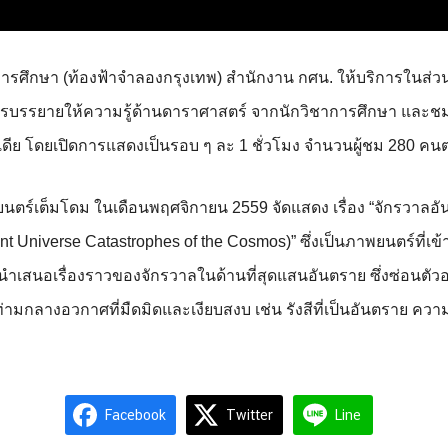
อการศึกษา (ท้องฟ้าจำลองกรุงเทพ) สำนักงาน กศน.
ให้บริการในส่
รบรรยายให้ความรู้ด้
านดาราศาสตร์ จากนักวิชาการศึ
กษา และชม
ีเดีย โดยเปิดการแสดงเป็นรอบ ๆ ละ 1 ชั่วโมง จำนวนผู้ชม 280 ค
ตร์เต็มโดม ในเดือนพฤศจิกายน 2559 จัดแสดง
เรื่อง “จักรวาลอั
t Universe Catastrophes of the Cosmos)” ซึ่งเป็นภาพยนตร์ที่เข้า
นำเสนอเรื่องราวของจั
กรวาลในด้านที่สุดแสนอันตราย ซึ่งซ่อนตัวอย
ามกลางอวกาศที่มืดมิดและเงี
ยบสงบ เช่น รังสีที่เป็นอันตราย 
Facebook
Twitter
Line