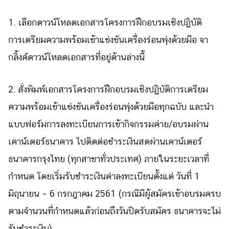
1. เลือกดาวน์โหลดเอกสารโครงการฝึ
กอบรมเชิงปฏิบัติ
การเตรี
ยมความพร้อมเข้าแข่งขันเครื่
องร่อนพุ่งด้วยมือ จา
กลิ้งค์
ดาวน์โหลดเอกสารที่อยู่ด้านล่
างนี้
2. สั่งพิมพ์เอกสารโครงการฝึ
กอบรมเชิงปฏิบัติการเตรี
ยม
ความพร้อมเข้าแข่งขันเครื่
องร่อนพุ่งด้วยมือทุกฉบับ
และนำ
แบบฟอร์มการลงทะเบี
ยนการเข้ากิจกรรมค่าย/อบรมผ่
าน
Search
เคาน์เตอร์ธนาคาร ไปติดต่
อชำระเงินสดผ่านเคาน์เตอร์
Search
for:
ธนาคารกรุงไทย (ทุกสาขาทั่วประเทศ) ภายในระยะเวลาที่
กำหนด โดยเริ่มรับชำระเงินค่าลงทะเบี
ยนตั้งแต่ วันที่ 1
มิถุนายน – 6 กรกฎาคม
256
1
(กรณีมีผู้สมั
ครเข้าอบรมครบ
ตามจำนวนที่
กำหนดแล้วก่อนถึงวันปิดรับสมัคร ธนาคารจะไม่
รับชำระเงิน)