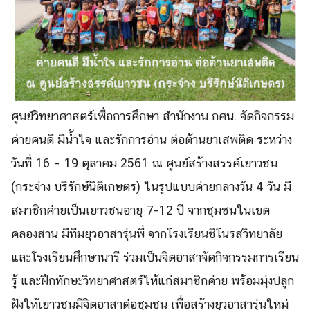
ศูนย์วิทยาศาสตร์เพื่
อการศึกษา สำนักงาน กศน. จัดกิจกรรม
ค่ายคนดี มีน้ำใจ และรักการอ่าน ต่อต้านยาเสพติด ระหว่าง
วันที่
16 – 19
ตุลาคม
2561
ณ ศูนย์สร้างสรรค์เยาวชน
(กระจ่าง บริรักษ์นิติเกษตร) ในรูปแบบค่ายกลางวัน
4
วัน มี
สมาชิกค่ายเป็นเยาวชนอายุ
7-
12
ปี จากชุมชนในเขต
คลองสาน มีทีมยุวอาสารุ่นพี่ จากโรงเรียนชิโนรสวิทยาลั
ย
และโรงเรียนศึกษานารี ร่วมเป็นจิตอาสาจัดกิ
จกรรมการเรียน
รู้ และฝึกทักษะวิทยาศาสตร์ให้แก่
สมาชิกค่าย พร้อมมุ่งปลูก
Search
Search
ฝังให้เยาวชนมีจิ
ตอาสาต่อชุมชน เพื่อสร้างยุวอาสารุ่นใหม่