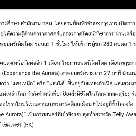
การศึกษา สำนักงาน กศน. โดยส่วนท้องฟ้าจำลองกรุงเทพ เปิดกา
ให้ความรู้ด้
านดาราศาสตร์และอวกาศโดยนักวิ
ชาการ ผ่านเครื่
ภาพยนตร์เต็มโดม รอบละ
1
ชั่วโมง ให้บริการผู้ชม
280
คนต่อ
1
ร
แสงเหนือกั
นต่ออีก
1
เดือน ในภาพยนตร์เต็มโดม เดือนพฤษภ
 (
Experience the Aurora)
ภาพยนตร์ความยาว
27
นาที
นำเสนอ
กว่า “แสงเหนือ” หรือ “แสงใต้” ขึ้นอยู่กับแหล่งกำเนิด แสงสวย
แม่เหล็
กโลก กำลังทำหน้าที่ปกป้องสิ่งมีชีวิ
ตในโลกจากลมสุริยะ ร่
ออโรราในบริ
เวณคาบสมุทรอาร์คติกเสมือนว่
าไปอยู่ที่ขั้วโลกจริง
he Aurora)”
เป็นภาพยนตร์ที่เข้าชิ
งรอบสุดท้ายรางวัล
Telly Aw
 เข็มเพชร (
PK)