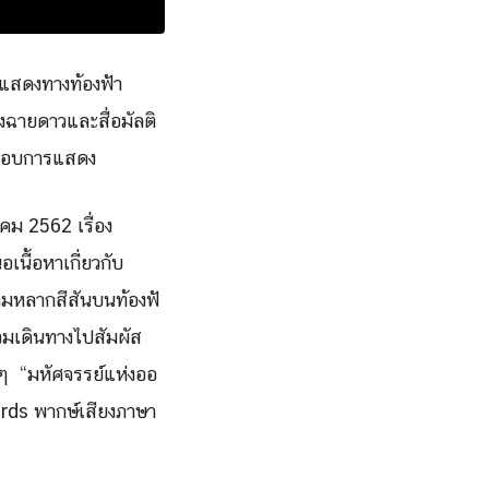
รแสดงทางท้องฟ้า
องฉายดาวและสื่อมัลติ
อบ
การแสดง
าคม
2562
เรื่อง
เนื้อหาเกี่ยวกับ
งามหลากสีสันบนท้องฟ้
วมเดินทางไปสัมผั
ส
 ๆ
“มหัศจรรย์แห่งออ
ards
พากษ์เสียงภาษา