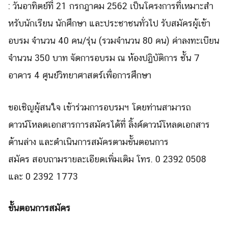
: วันอาทิตย์ที่ 21 กรกฎาคม 2562 เป็นโครงการที่
เหมาะสำ
หรั
บนักเรียน นักศึกษา และประชาชนทั่วไป
รับสมัครผู้
เข้า
อบรม จำนวน 4
0
คน/รุ่น (รวมจำนวน 80 คน) ค่าลงทะเบียน
จำนวน
350 บาท จัดการอบรม ณ ห้องปฏิบัติการ ชั้น 7
อาคาร 4 ศูนย์วิทยาศาสตร์เพื่อการศึ
กษา
ขอเชิญผู้สนใจ เข้าร่วมการอบรมฯ โดยท่
านสามารถ
ดาวน์โหลดเอกสารการสมั
ครได้ที่ ลิ้งค์ดาวน์
โหลดเอกสาร
ด้านล่าง และดำเนินการสมัครตามขั้
นตอนการ
สมัคร สอบถามรายละเอี
ยดเพิ่มเติม โทร. 0 2392 0508
และ 0 2392 1773
Search
Search
for:
ขั้นตอนการสมัคร