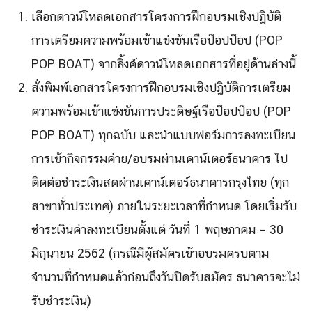
เลือกดาวน์โหลดเอกสารโครงการฝึก
อบรมเชิงปฏิบัติ
การเตรี
ยมความพร้อมเข้าแข่งขันเรือป๊
อปป๊อป (POP
POP BOAT) จากลิ้งค์ดาวน์
โหลดเอกสารที่อยู่ด้านล่างนี้
สั่งพิมพ์เอกสารโครงการฝึกอบรมเ
ชิงปฏิบัติการเตรียม
ความพร้
อมเข้าแข่งขันการประดิษฐ์เรือป๊
อปป๊อป (POP
POP BOAT) ทุกฉบับ และนำแบบฟอร์
มการลงทะเบียน
การเข้ากิจกรรมค่
าย/อบรมผ่านเคาน์เตอร์ธนาคาร ไป
ติดต่อชำระเงินสดผ่านเคาน์เตอร์
ธนาคารกรุงไทย (ทุก
สาขาทั่วประเทศ) ภายในระยะเวลาที่กำหนด โดยเริ่มรับ
ชำระเงินค่าลงทะเบี
ยนตั้งแต่ วันที่ 1 พฤษภาคม – 30
มิถุนายน
2562
(กรณีมีผู้สมั
ครเข้าอบรมครบตาม
จำนวนที่
กำหนดแล้วก่อนถึงวันปิดรับสมัคร ธนาคารจะไม่
รับชำระเงิน)