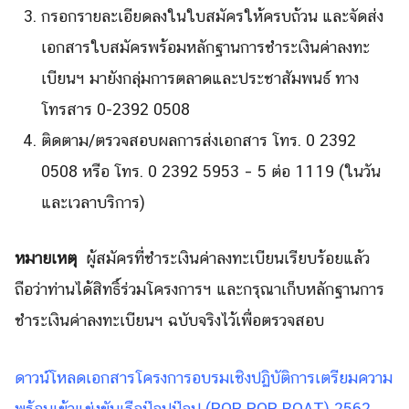
กรอกรายละเอียดลงในใบสมัครให้
ครบถ้วน และจัดส่ง
เอกสารใบสมัครพร้อมหลั
กฐานการชำระเงินค่าลงทะ
เบียนฯ มายังกลุ่มการตลาดและประชาสั
มพนธ์ ทาง
โทรสาร 0-2392 0508
ติดตาม/ตรวจสอบผลการส่
งเอกสาร โทร. 0 2392
0508 หรือ โทร. 0 2392 5953 – 5 ต่อ 1119 (ในวัน
และเวลาบริ
การ)
หมายเหตุ
ผู้สมัครที่ชำระเงินค่าลงทะเบี
ยนเรียบร้อยแล้ว
ถือว่าท่านได้สิทธิ์ร่
วมโครงการฯ และกรุณาเก็บหลั
กฐานการ
ชำระเงินค่าลงทะเบียนฯ ฉบับจริงไว้เพื่อตรวจสอบ
ดาวน์โหลดเอกสารโครงการอบรมเชิงปฏิบัติการเตรียมความ
พร้อมเข้าแข่งขันเรือป๊อปป๊อป (POP POP BOAT) 2562