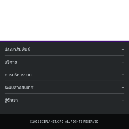
Search
Search
ประชาสัมพันธ์
for:
ข่าวประชาสัมพันธ์
บริการ
ข่าวกิจกรรม
ท้องฟ้าจำลอง
ภาพข่าวกิจกรรม
การบริหารงาน
นิทรรศการถาวร
ประกาศรับสมัครงาน
รายงานผลการดำเนินงาน
นิทรรศการเสมือนจริง
รางวัลแห่งความภาคภูมิใจ
ระบบสารสนเทศ
คำสั่งมอบหมายปฏิบัติหน้าที่
ศูนย์บริการวิทยาศาสตร์สุขภาพ
คำถามที่พบบ่อย
ฐานข้อมูลโครงการประกวดโครงงานวิทยาศาสตร์ สำหรับนักศึกษา กศน.
ข้อมูลสถิติเชิงให้บริการ
ศูนย์สร้างสรรค์เยาวชน
รู้จักเรา
รายงานผลการดำเนินงานของศูนย์วิทยาศาสตร์เพื่อการศึกษา
คู่มือการให้บริการ
กิจกรรมส่งเสริมการเรียนรู้และบริการการศึกษา
ข้อมูลทั่วไป
ระบบฐานข้อมูลรูปภาพ
แผนการจัดซื้อจัดจ้าง
บทความวิชาการ
โครงสร้างองค์กร
ระบบฐานข้อมูลครุภัณฑ์คอมพิวเตอร์
ประกาศจัดซื้อจัดจ้าง
ประวัติหน่วยงาน
©2026 SCIPLANET.ORG. ALL RIGHTS RESERVED.