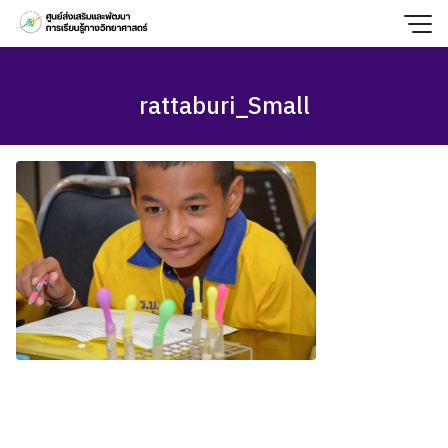
Skip
to
content
rattaburi_Small