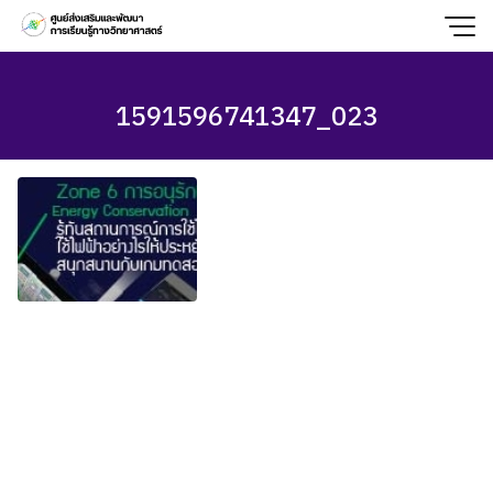
Skip
to
content
1591596741347_023