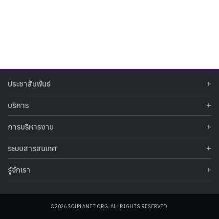
Search
Search
ประชาสัมพันธ์
for:
ข่าวประชาสัมพันธ์
บริการ
ข่าวกิจกรรม
ท้องฟ้าจำลอง
ภาพข่าวกิจกรรม
การบริหารงาน
นิทรรศการถาวร
ประกาศรับสมัครงาน
รายงานผลการดำเนินงาน
นิทรรศการเสมือนจริง
รางวัลแห่งความภาคภูมิใจ
ระบบสารสนเทศ
คำสั่งมอบหมายปฏิบัติหน้าที่
ศูนย์บริการวิทยาศาสตร์สุขภาพ
คำถามที่พบบ่อย
ฐานข้อมูลโครงการประกวดโครงงานวิทยาศาสตร์ สำหรับนักศึกษา กศน.
ข้อมูลสถิติเชิงให้บริการ
ศูนย์สร้างสรรค์เยาวชน
รู้จักเรา
รายงานผลการดำเนินงานของศูนย์วิทยาศาสตร์เพื่อการศึกษา
คู่มือการให้บริการ
กิจกรรมส่งเสริมการเรียนรู้และบริการการศึกษา
ข้อมูลทั่วไป
ระบบฐานข้อมูลรูปภาพ
แผนการจัดซื้อจัดจ้าง
บทความวิชาการ
โครงสร้างองค์กร
ระบบฐานข้อมูลครุภัณฑ์คอมพิวเตอร์
ประกาศจัดซื้อจัดจ้าง
ประวัติหน่วยงาน
©2026 SCIPLANET.ORG. ALL RIGHTS RESERVED.