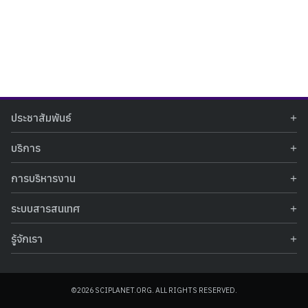
Search
Search
ประชาสัมพันธ์
for:
ข่าวประชาสัมพันธ์
บริการ
ข่าวกิจกรรม
ท้องฟ้าจำลอง
ภาพข่าวกิจกรรม
การบริหารงาน
นิทรรศการถาวร
ประกาศรับสมัครงาน
รายงานผลการดำเนินงาน
นิทรรศการเสมือนจริง
รางวัลแห่งความภาคภูมิใจ
ระบบสารสนเทศ
คำสั่งมอบหมายปฏิบัติหน้าที่
ศูนย์บริการวิทยาศาสตร์สุขภาพ
คำถามที่พบบ่อย
ฐานข้อมูลโครงการประกวดโครงงานวิทยาศาสตร์ สำหรับนักศึกษา กศน.
ข้อมูลสถิติเชิงให้บริการ
ศูนย์สร้างสรรค์เยาวชน
รู้จักเรา
รายงานผลการดำเนินงานของศูนย์วิทยาศาสตร์เพื่อการศึกษา
คู่มือการให้บริการ
กิจกรรมส่งเสริมการเรียนรู้และบริการการศึกษา
ข้อมูลทั่วไป
ระบบฐานข้อมูลรูปภาพ
แผนการจัดซื้อจัดจ้าง
บทความวิชาการ
โครงสร้างองค์กร
ระบบฐานข้อมูลครุภัณฑ์คอมพิวเตอร์
ประกาศจัดซื้อจัดจ้าง
ประวัติหน่วยงาน
©2026 SCIPLANET.ORG. ALL RIGHTS RESERVED.