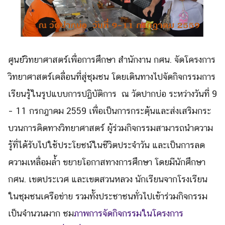
ศูนย์วิทยาศาสตร์เพื่
อการศึกษา สำนักงาน กศน. จัดโครงการ
วิทยาศาสตร์เคลื่อนที่
สู่ชุมชน โดยเดินทางไปจัดกิจกรรมการ
เรี
ยนรู้ในรูปแบบการปฏิบัติการ ณ วัดปากบ่อ ระหว่างวันที่ 9
– 11 กรกฎาคม 2559 เพื่อเป็นการกระตุ้นและส่งเสริ
มกระ
บวนการคิดทางวิทยาศาสตร์ ผู้ร่วมกิจกรรมสามารถนำความ
รู้
ที่ได้รับไปใช้ประโยชน์ในชีวิตป
ระจำวัน และเป็นการลด
ความเหลื่อมล้ำ ขยายโอกาสทางการศึกษา โดยมีนักศึกษา
กศน. เขตประเวศ และเขตสวนหลวง นักเรียนจากโรงเรียน
Search
ในชุมชนเครื
อข่าย รวมทั้งประชาชนทั่วไปเข้าร่วมกิ
จกรรม
Search
for:
เป็นจำนวนมาก
ชม
ภาพการจั
ดกิจกรรมในโครงการ