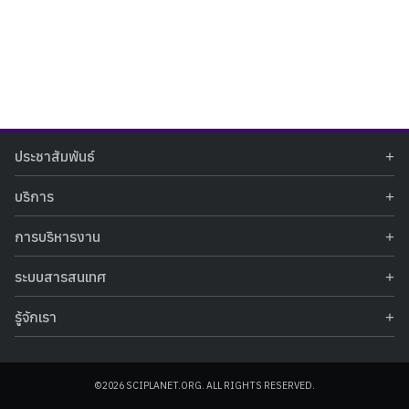
Search
Search
ประชาสัมพันธ์
for:
ข่าวประชาสัมพันธ์
บริการ
ข่าวกิจกรรม
ท้องฟ้าจำลอง
ภาพข่าวกิจกรรม
การบริหารงาน
นิทรรศการถาวร
ประกาศรับสมัครงาน
รายงานผลการดำเนินงาน
นิทรรศการเสมือนจริง
รางวัลแห่งความภาคภูมิใจ
ระบบสารสนเทศ
คำสั่งมอบหมายปฏิบัติหน้าที่
ศูนย์บริการวิทยาศาสตร์สุขภาพ
คำถามที่พบบ่อย
ฐานข้อมูลโครงการประกวดโครงงานวิทยาศาสตร์ สำหรับนักศึกษา กศน.
ข้อมูลสถิติเชิงให้บริการ
ศูนย์สร้างสรรค์เยาวชน
รู้จักเรา
รายงานผลการดำเนินงานของศูนย์วิทยาศาสตร์เพื่อการศึกษา
คู่มือการให้บริการ
กิจกรรมส่งเสริมการเรียนรู้และบริการการศึกษา
ข้อมูลทั่วไป
ระบบฐานข้อมูลรูปภาพ
แผนการจัดซื้อจัดจ้าง
บทความวิชาการ
โครงสร้างองค์กร
ระบบฐานข้อมูลครุภัณฑ์คอมพิวเตอร์
ประกาศจัดซื้อจัดจ้าง
ประวัติหน่วยงาน
©2026 SCIPLANET.ORG. ALL RIGHTS RESERVED.