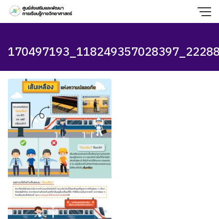
Skip
to
content
170497193_118249357028397_2228