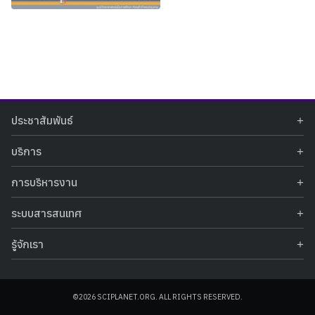
Search
Search
ประชาสัมพันธ์
for:
ข่าวประชาสัมพันธ์
บริการ
ข่าวกิจกรรม
ท้องฟ้าจำลอง
ภาพข่าวกิจกรรม
การบริหารงาน
นิทรรศการถาวร
ประกาศรับสมัครงาน
รายงานผลการดำเนินงาน
นิทรรศการเสมือนจริง
รางวัลแห่งความภาคภูมิใจ
ระบบสารสนเทศ
คำสั่งมอบหมายปฏิบัติหน้าที่
ศูนย์บริการวิทยาศาสตร์สุขภาพ
คำถามที่พบบ่อย
ฐานข้อมูลโครงการประกวดโครงงานวิทยาศาสตร์ สำหรับนักศึกษา กศน.
ข้อมูลสถิติเชิงให้บริการ
ศูนย์สร้างสรรค์เยาวชน
รู้จักเรา
รายงานผลการดำเนินงานของศูนย์วิทยาศาสตร์เพื่อการศึกษา
คู่มือการให้บริการ
กิจกรรมส่งเสริมการเรียนรู้และบริการการศึกษา
ข้อมูลทั่วไป
ระบบฐานข้อมูลรูปภาพ
แผนการจัดซื้อจัดจ้าง
บทความวิชาการ
โครงสร้างองค์กร
ระบบฐานข้อมูลครุภัณฑ์คอมพิวเตอร์
ประกาศจัดซื้อจัดจ้าง
ประวัติหน่วยงาน
©2026 SCIPLANET.ORG. ALL RIGHTS RESERVED.