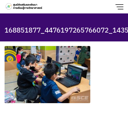
Skip
to
content
168851877_4476197265766072_143