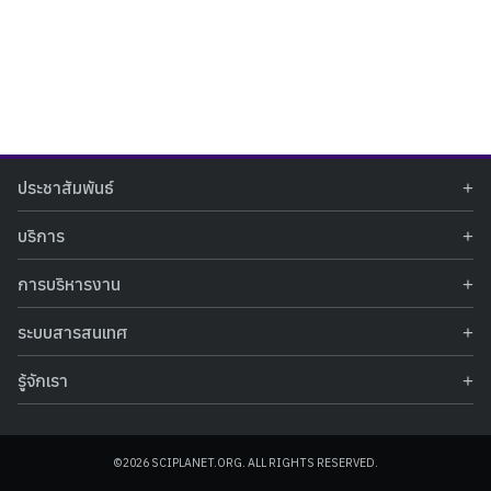
Search
Search
ประชาสัมพันธ์
for:
ข่าวประชาสัมพันธ์
บริการ
ข่าวกิจกรรม
ท้องฟ้าจำลอง
ภาพข่าวกิจกรรม
การบริหารงาน
นิทรรศการถาวร
ประกาศรับสมัครงาน
รายงานผลการดำเนินงาน
นิทรรศการเสมือนจริง
รางวัลแห่งความภาคภูมิใจ
ระบบสารสนเทศ
คำสั่งมอบหมายปฏิบัติหน้าที่
ศูนย์บริการวิทยาศาสตร์สุขภาพ
คำถามที่พบบ่อย
ฐานข้อมูลโครงการประกวดโครงงานวิทยาศาสตร์ สำหรับนักศึกษา กศน.
ข้อมูลสถิติเชิงให้บริการ
ศูนย์สร้างสรรค์เยาวชน
รู้จักเรา
รายงานผลการดำเนินงานของศูนย์วิทยาศาสตร์เพื่อการศึกษา
คู่มือการให้บริการ
กิจกรรมส่งเสริมการเรียนรู้และบริการการศึกษา
ข้อมูลทั่วไป
ระบบฐานข้อมูลรูปภาพ
แผนการจัดซื้อจัดจ้าง
บทความวิชาการ
โครงสร้างองค์กร
ระบบฐานข้อมูลครุภัณฑ์คอมพิวเตอร์
ประกาศจัดซื้อจัดจ้าง
ประวัติหน่วยงาน
©2026 SCIPLANET.ORG. ALL RIGHTS RESERVED.