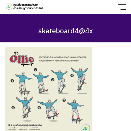
Skip
to
content
skateboard4@4x