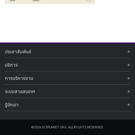
Search
Search
ประชาสัมพันธ์
for:
ข่าวประชาสัมพันธ์
บริการ
ข่าวกิจกรรม
ท้องฟ้าจำลอง
ภาพข่าวกิจกรรม
การบริหารงาน
นิทรรศการถาวร
ประกาศรับสมัครงาน
รายงานผลการดำเนินงาน
นิทรรศการเสมือนจริง
รางวัลแห่งความภาคภูมิใจ
ระบบสารสนเทศ
คำสั่งมอบหมายปฏิบัติหน้าที่
ศูนย์บริการวิทยาศาสตร์สุขภาพ
คำถามที่พบบ่อย
ฐานข้อมูลโครงการประกวดโครงงานวิทยาศาสตร์ สำหรับนักศึกษา กศน.
ข้อมูลสถิติเชิงให้บริการ
ศูนย์สร้างสรรค์เยาวชน
รู้จักเรา
รายงานผลการดำเนินงานของศูนย์วิทยาศาสตร์เพื่อการศึกษา
คู่มือการให้บริการ
กิจกรรมส่งเสริมการเรียนรู้และบริการการศึกษา
ข้อมูลทั่วไป
ระบบฐานข้อมูลรูปภาพ
แผนการจัดซื้อจัดจ้าง
บทความวิชาการ
โครงสร้างองค์กร
ระบบฐานข้อมูลครุภัณฑ์คอมพิวเตอร์
ประกาศจัดซื้อจัดจ้าง
ประวัติหน่วยงาน
©2026 SCIPLANET.ORG. ALL RIGHTS RESERVED.