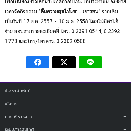
Search
เพื่อเป็นของขวัญต้อนรับเทศกาลปีใหม่ให้ประชาชน จึงขยาย
Search
for:
เวลาจัดกิจกรรม
“คืนความสุขให้เธอ… เยาวชน”
จากเดิม
เป็นวันที่ 17 ธ.ค. 2557 – 10 ม.ค. 2558 โดยไม่มีค่าใช้
จ่าย สอบถาม
ร
ายละเอียดที่ โทร. 0 2391 0544, 0 2392
1773 และโทร/โทรสาร.
0 2302 0508
ประชาสัมพันธ์
ข่าวประชาสัมพันธ์
บริการ
ข่าวกิจกรรม
ท้องฟ้าจำลอง
ภาพข่าวกิจกรรม
การบริหารงาน
นิทรรศการถาวร
ประกาศรับสมัครงาน
รายงานผลการดำเนินงาน
นิทรรศการเสมือนจริง
รางวัลแห่งความภาคภูมิใจ
ระบบสารสนเทศ
คำสั่งมอบหมายปฏิบัติหน้าที่