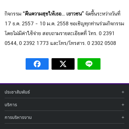
Search
Search
for:
กิจกรรม
“คืนความสุขให้เธอ… เยาวชน”
จัดขึ้นระหว่างวันที่
17 ธ.ค. 2557 – 10 ม.ค. 2558 ขอเชิญทุกท่านร่วมกิจกรรม
โดยไม่มีค่าใช้จ่าย สอบถาม
ร
ายละเอียดที่ โทร. 0 2391
0544, 0 2392 1773 และโทร/โทรสาร.
0 2302 0508
ประชาสัมพันธ์
ข่าวประชาสัมพันธ์
บริการ
ข่าวกิจกรรม
ท้องฟ้าจำลอง
ภาพข่าวกิจกรรม
การบริหารงาน
นิทรรศการถาวร
ประกาศรับสมัครงาน
รายงานผลการดำเนินงาน
นิทรรศการเสมือนจริง
รางวัลแห่งความภาคภูมิใจ