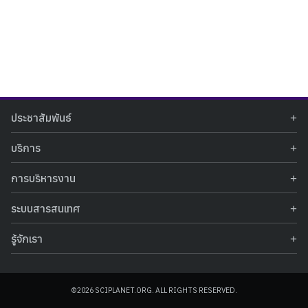
Search
Search
ประชาสัมพันธ์
for:
ข่าวประชาสัมพันธ์
บริการ
ข่าวกิจกรรม
ท้องฟ้าจำลอง
ภาพข่าวกิจกรรม
การบริหารงาน
นิทรรศการถาวร
ประกาศรับสมัครงาน
รายงานผลการดำเนินงาน
นิทรรศการเสมือนจริง
รางวัลแห่งความภาคภูมิใจ
ระบบสารสนเทศ
คำสั่งมอบหมายปฏิบัติหน้าที่
ศูนย์บริการวิทยาศาสตร์สุขภาพ
คำถามที่พบบ่อย
ฐานข้อมูลโครงการประกวดโครงงานวิทยาศาสตร์ สำหรับนักศึกษา กศน.
ข้อมูลสถิติเชิงให้บริการ
ศูนย์สร้างสรรค์เยาวชน
รู้จักเรา
รายงานผลการดำเนินงานของศูนย์วิทยาศาสตร์เพื่อการศึกษา
คู่มือการให้บริการ
กิจกรรมส่งเสริมการเรียนรู้และบริการการศึกษา
ข้อมูลทั่วไป
ระบบฐานข้อมูลรูปภาพ
แผนการจัดซื้อจัดจ้าง
บทความวิชาการ
โครงสร้างองค์กร
ระบบฐานข้อมูลครุภัณฑ์คอมพิวเตอร์
ประกาศจัดซื้อจัดจ้าง
ประวัติหน่วยงาน
©2026 SCIPLANET.ORG. ALL RIGHTS RESERVED.