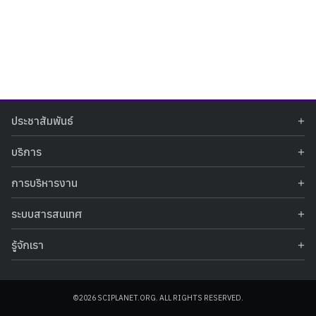
Search
Search
ประชาสัมพันธ์
for:
ข่าวประชาสัมพันธ์
บริการ
ข่าวกิจกรรม
ท้องฟ้าจำลอง
ภาพข่าวกิจกรรม
การบริหารงาน
นิทรรศการถาวร
ประกาศรับสมัครงาน
รายงานผลการดำเนินงาน
นิทรรศการเสมือนจริง
รางวัลแห่งความภาคภูมิใจ
ระบบสารสนเทศ
คำสั่งมอบหมายปฏิบัติหน้าที่
ศูนย์บริการวิทยาศาสตร์สุขภาพ
คำถามที่พบบ่อย
ฐานข้อมูลโครงการประกวดโครงงานวิทยาศาสตร์ สำหรับนักศึกษา กศน.
ข้อมูลสถิติเชิงให้บริการ
ศูนย์สร้างสรรค์เยาวชน
รู้จักเรา
รายงานผลการดำเนินงานของศูนย์วิทยาศาสตร์เพื่อการศึกษา
คู่มือการให้บริการ
กิจกรรมส่งเสริมการเรียนรู้และบริการการศึกษา
ข้อมูลทั่วไป
ระบบฐานข้อมูลรูปภาพ
แผนการจัดซื้อจัดจ้าง
บทความวิชาการ
โครงสร้างองค์กร
ระบบฐานข้อมูลครุภัณฑ์คอมพิวเตอร์
ประกาศจัดซื้อจัดจ้าง
ประวัติหน่วยงาน
©2026 SCIPLANET.ORG. ALL RIGHTS RESERVED.