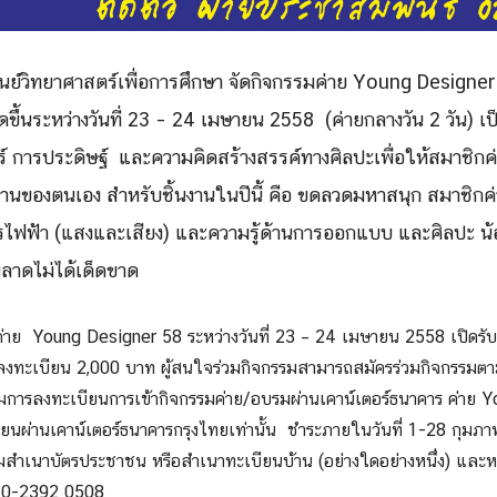
ศูนย์วิทยาศาสตร์เพื่อการศึกษา จัดกิจกรรม
ค่าย Young Designer
ดขึ้น
ระหว่างวันที่
23 – 24 เมษายน
2558
(ค่ายกลางวัน 2 วัน)
เ
 การประดิษฐ์ และความคิดสร้างสรรค์ทางศิลปะเพื่อให้สมาชิกค่าย
นของตนเอง สำหรับชิ้นงานในปีนี้ คือ ขดลวดมหาสนุก สมาชิกค่า
งจรไฟฟ้า (แสงและเสียง) และความรู้ด้านการออกแบบ และศิลปะ น้อ
ลาดไม่ได้เด็ดขาด
ค่าย
Young Designer 58
ระหว่าง
วันที่
23 – 24 เมษายน
2558
เปิด
รั
าลงทะเบียน 2
,000
บาท
ผู้สนใจร่วมกิจกรรมสามารถสมัครร่วมกิจกรรมตามข
การลงทะเบียนการเข้ากิจกรรมค่าย
/
อบรมผ่านเคาน์เตอร์ธนาคาร
ค่าย 
ยนผ่านเคาน์เตอร์ธนาคารกรุงไทยเท่านั้น ชำระภายในวันที่
1-28 กุมภา
ม
สำเนาบัตรประชาชน หรือสำเนาทะเบียนบ้าน (อย่างใดอย่างหนึ่ง
)
และหล
 0-2392 0508