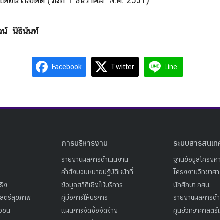
เดือนในอดีต (
วันที่ 1 ธันวาคม พ.ศ. 2551)
จน์ นิธินันท์
Facebook
Twitter
Line
การบริหารงาน
ระบบสารสนเท
รายงานผลการดำเนินงาน
ฐานข้อมูลโครงก
คำสั่งมอบหมายปฏิบัติหน้าที่
โครงงานวิทยาศาส
ริง
ข้อมูลสถิติเชิงให้บริการ
นักศึกษา กศน.
าสตร์สุขภาพ
คู่มือการให้บริการ
รายงานผลการดำ
าวชน
แผนการจัดซื้อจัดจ้าง
ศูนย์วิทยาศาสตร์