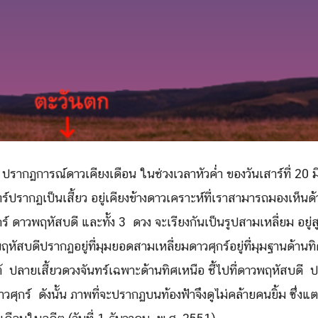
Search
Search
for:
 ปรากฏการณ์
ดาวเคียงเดือน
ในช่วงเวลาหัวค่ำ ของวันเสาร์ที่ 20 
ทร์ปรากฏเป็นเสี้ยว อยู่เคียงข้างดาวเคราะห์ที่เราสามารถมองเห็นด
ร์ ดาวพฤหัสบดี และทั้ง 3 ดวง จะเรียงกันเป็นรูปสามเหลี่ยม อยู่
หัสบดีปรากฏอยู่ที่มุมยอดสามเหลี่ยมดาวศุกร์อยู่ที่มุมฐานด้านท
ใต้ ปลายเสี้ยวดวงจันทร์เฉพาะด้านทิศเหนือ ชี้ไปที่ดาวพฤหัสบดี ป
่ดาวศุกร์ ดังนั้น ภาพที่จะปรากฏบนท้องฟ้าจึงดูไม่คล้ายคนยิ้ม ซึ่ง