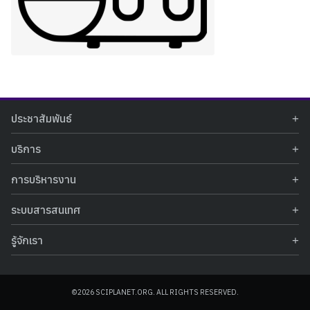
Search
Search
ประชาสัมพันธ์
for:
ข่าวประชาสัมพันธ์
บริการ
ข่าวกิจกรรม
ท้องฟ้าจำลอง
ภาพข่าวกิจกรรม
การบริหารงาน
นิทรรศการถาวร
ประกาศรับสมัครงาน
รายงานผลการดำเนินงาน
นิทรรศการเสมือนจริง
รางวัลแห่งความภาคภูมิใจ
ระบบสารสนเทศ
คำสั่งมอบหมายปฏิบัติหน้าที่
ศูนย์บริการวิทยาศาสตร์สุขภาพ
คำถามที่พบบ่อย
ฐานข้อมูลโครงการประกวดโครงงานวิทยาศาสตร์ สำหรับนักศึกษา กศน.
ข้อมูลสถิติเชิงให้บริการ
ศูนย์สร้างสรรค์เยาวชน
รู้จักเรา
รายงานผลการดำเนินงานของศูนย์วิทยาศาสตร์เพื่อการศึกษา
คู่มือการให้บริการ
กิจกรรมส่งเสริมการเรียนรู้และบริการการศึกษา
ข้อมูลทั่วไป
ระบบฐานข้อมูลรูปภาพ
แผนการจัดซื้อจัดจ้าง
บทความวิชาการ
โครงสร้างองค์กร
ระบบฐานข้อมูลครุภัณฑ์คอมพิวเตอร์
ประกาศจัดซื้อจัดจ้าง
ประวัติหน่วยงาน
©2026 SCIPLANET.ORG. ALL RIGHTS RESERVED.