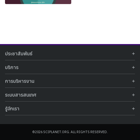
Search
Search
ประชาสัมพันธ์
for:
ข่าวประชาสัมพันธ์
บริการ
ข่าวกิจกรรม
ท้องฟ้าจำลอง
ภาพข่าวกิจกรรม
การบริหารงาน
นิทรรศการถาวร
ประกาศรับสมัครงาน
รายงานผลการดำเนินงาน
นิทรรศการเสมือนจริง
รางวัลแห่งความภาคภูมิใจ
ระบบสารสนเทศ
คำสั่งมอบหมายปฏิบัติหน้าที่
ศูนย์บริการวิทยาศาสตร์สุขภาพ
คำถามที่พบบ่อย
ฐานข้อมูลโครงการประกวดโครงงานวิทยาศาสตร์ สำหรับนักศึกษา กศน.
ข้อมูลสถิติเชิงให้บริการ
ศูนย์สร้างสรรค์เยาวชน
รู้จักเรา
รายงานผลการดำเนินงานของศูนย์วิทยาศาสตร์เพื่อการศึกษา
คู่มือการให้บริการ
กิจกรรมส่งเสริมการเรียนรู้และบริการการศึกษา
ข้อมูลทั่วไป
ระบบฐานข้อมูลรูปภาพ
แผนการจัดซื้อจัดจ้าง
บทความวิชาการ
โครงสร้างองค์กร
ระบบฐานข้อมูลครุภัณฑ์คอมพิวเตอร์
ประกาศจัดซื้อจัดจ้าง
ประวัติหน่วยงาน
©2026 SCIPLANET.ORG. ALL RIGHTS RESERVED.