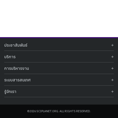
Search
Search
ประชาสัมพันธ์
for:
ข่าวประชาสัมพันธ์
บริการ
ข่าวกิจกรรม
ท้องฟ้าจำลอง
ภาพข่าวกิจกรรม
การบริหารงาน
นิทรรศการถาวร
ประกาศรับสมัครงาน
รายงานผลการดำเนินงาน
นิทรรศการเสมือนจริง
รางวัลแห่งความภาคภูมิใจ
ระบบสารสนเทศ
คำสั่งมอบหมายปฏิบัติหน้าที่
ศูนย์บริการวิทยาศาสตร์สุขภาพ
คำถามที่พบบ่อย
ฐานข้อมูลโครงการประกวดโครงงานวิทยาศาสตร์ สำหรับนักศึกษา กศน.
ข้อมูลสถิติเชิงให้บริการ
ศูนย์สร้างสรรค์เยาวชน
รู้จักเรา
รายงานผลการดำเนินงานของศูนย์วิทยาศาสตร์เพื่อการศึกษา
คู่มือการให้บริการ
กิจกรรมส่งเสริมการเรียนรู้และบริการการศึกษา
ข้อมูลทั่วไป
ระบบฐานข้อมูลรูปภาพ
แผนการจัดซื้อจัดจ้าง
บทความวิชาการ
โครงสร้างองค์กร
ระบบฐานข้อมูลครุภัณฑ์คอมพิวเตอร์
ประกาศจัดซื้อจัดจ้าง
ประวัติหน่วยงาน
©2026 SCIPLANET.ORG. ALL RIGHTS RESERVED.