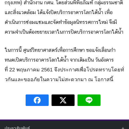
กรุงเทพ) สำนักงาน กศน. โดยส่วนพิพิธภัณฑ์ กลุ่
มธรรมชาติ
และสิ่งแวดล้อม ได้แจ้
งปิดบริการอาคารโลกใต้น้ำ เพื่อ
Search
ดำเนินการซ่อมแซมและจั
ดทำข้อมูลนิทรรศการใหม่ จึงมี
Search
for:
ความจำเป็นต้
องขยายเวลาในการปิดบริการอาคารโ
ลกใต้น้ำ
ในการนี้ ศูนย์วิทยาศาสตร์เพื่
อการศึกษา ขอแจ้งเลื่อนกำ
หนดเปิ
ดบริการอาคารโลกใต้น้ำ จากเดิ
มเป็น วันอังคาร
ที่
22
พฤษภาคม 2561 จึงประกาศเพื่อโปรดทราบโดยทั่
วกัน
และ
ขออภัยในความไม่สะดวกมา ณ โอกาสนี้
ประชาสัมพันธ์