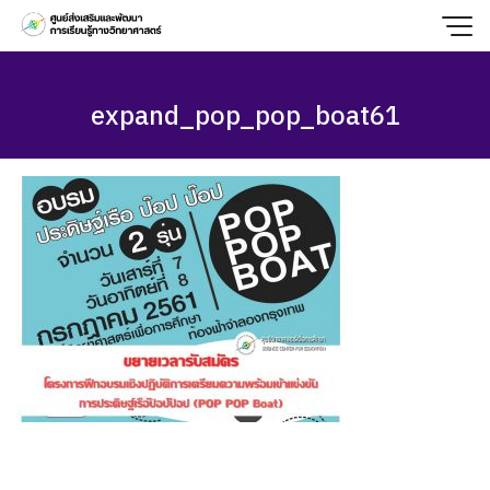
Skip
to
content
expand_pop_pop_boat61