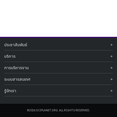
Search
Search
ประชาสัมพันธ์
for:
ข่าวประชาสัมพันธ์
บริการ
ข่าวกิจกรรม
ท้องฟ้าจำลอง
ภาพข่าวกิจกรรม
การบริหารงาน
นิทรรศการถาวร
ประกาศรับสมัครงาน
รายงานผลการดำเนินงาน
นิทรรศการเสมือนจริง
รางวัลแห่งความภาคภูมิใจ
ระบบสารสนเทศ
คำสั่งมอบหมายปฏิบัติหน้าที่
ศูนย์บริการวิทยาศาสตร์สุขภาพ
คำถามที่พบบ่อย
ฐานข้อมูลโครงการประกวดโครงงานวิทยาศาสตร์ สำหรับนักศึกษา กศน.
ข้อมูลสถิติเชิงให้บริการ
ศูนย์สร้างสรรค์เยาวชน
รู้จักเรา
รายงานผลการดำเนินงานของศูนย์วิทยาศาสตร์เพื่อการศึกษา
คู่มือการให้บริการ
กิจกรรมส่งเสริมการเรียนรู้และบริการการศึกษา
ข้อมูลทั่วไป
ระบบฐานข้อมูลรูปภาพ
แผนการจัดซื้อจัดจ้าง
บทความวิชาการ
โครงสร้างองค์กร
ระบบฐานข้อมูลครุภัณฑ์คอมพิวเตอร์
ประกาศจัดซื้อจัดจ้าง
ประวัติหน่วยงาน
©2026 SCIPLANET.ORG. ALL RIGHTS RESERVED.