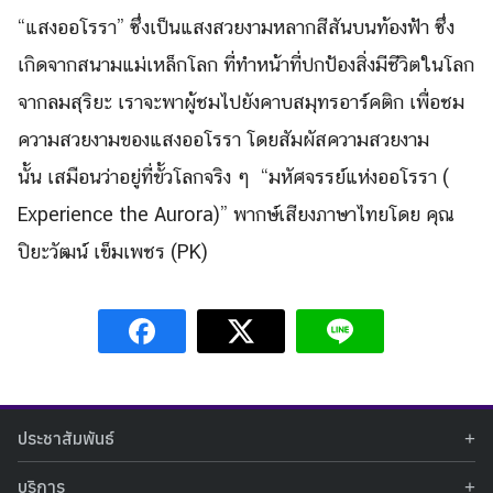
“แสงออโรรา” ซึ่งเป็นแสงสวยงามหลากสีสันบนท้
องฟ้า ซึ่ง
เกิดจากสนามแม่เหล็กโลก ที่
ทำหน้าที่ปกป้องสิ่งมีชีวิ
ตในโลก
จากลมสุริยะ เราจะพาผู้ชมไปยังคาบสมุทรอาร์
คติก เพื่อชม
ความสวยงามของแสงออโรรา โดยสัมผัสความสวยงาม
นั้น เสมื
อนว่าอยู่ที่ขั้วโลกจริง ๆ “มหัศจรรย์แห่งออโรรา (
Experience the Aurora)” พากษ์เสียงภาษาไทยโดย คุณ
ปิยะวัฒน์ เข็มเพชร (PK)
ประชาสัมพันธ์
ข่าวประชาสัมพันธ์
บริการ
ข่าวกิจกรรม