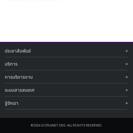
Search
Search
ประชาสัมพันธ์
for:
ข่าวประชาสัมพันธ์
บริการ
ข่าวกิจกรรม
ท้องฟ้าจำลอง
ภาพข่าวกิจกรรม
การบริหารงาน
นิทรรศการถาวร
ประกาศรับสมัครงาน
รายงานผลการดำเนินงาน
นิทรรศการเสมือนจริง
รางวัลแห่งความภาคภูมิใจ
ระบบสารสนเทศ
คำสั่งมอบหมายปฏิบัติหน้าที่
ศูนย์บริการวิทยาศาสตร์สุขภาพ
คำถามที่พบบ่อย
ฐานข้อมูลโครงการประกวดโครงงานวิทยาศาสตร์ สำหรับนักศึกษา กศน.
ข้อมูลสถิติเชิงให้บริการ
ศูนย์สร้างสรรค์เยาวชน
รู้จักเรา
รายงานผลการดำเนินงานของศูนย์วิทยาศาสตร์เพื่อการศึกษา
คู่มือการให้บริการ
กิจกรรมส่งเสริมการเรียนรู้และบริการการศึกษา
ข้อมูลทั่วไป
ระบบฐานข้อมูลรูปภาพ
แผนการจัดซื้อจัดจ้าง
บทความวิชาการ
โครงสร้างองค์กร
ระบบฐานข้อมูลครุภัณฑ์คอมพิวเตอร์
ประกาศจัดซื้อจัดจ้าง
ประวัติหน่วยงาน
©2026 SCIPLANET.ORG. ALL RIGHTS RESERVED.